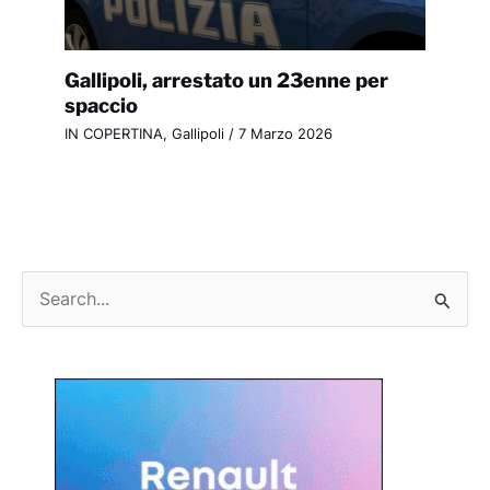
Gallipoli, arrestato un 23enne per
spaccio
IN COPERTINA
,
Gallipoli
/
7 Marzo 2026
C
e
r
c
a
: