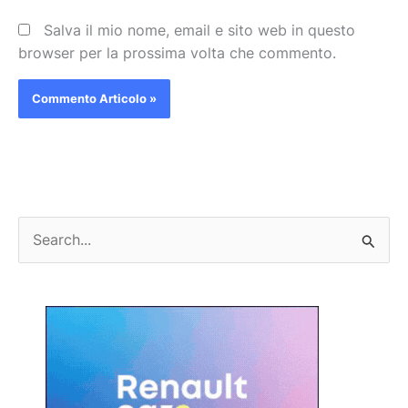
Salva il mio nome, email e sito web in questo
browser per la prossima volta che commento.
C
e
r
c
a
: