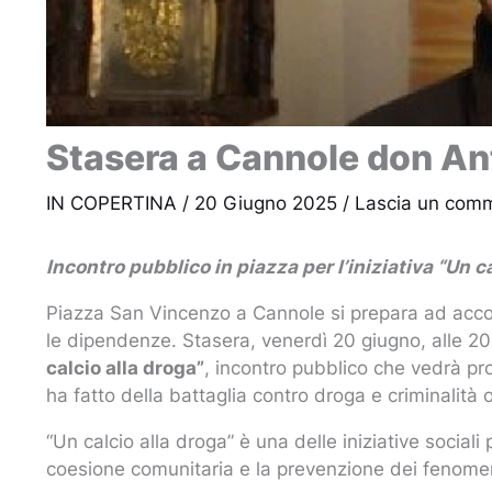
Stasera a Cannole don An
IN COPERTINA
/
20 Giugno 2025
/
Lascia un com
Incontro pubblico in piazza per l’iniziativa “Un c
Piazza San Vincenzo a Cannole si prepara ad accogl
le dipendenze. Stasera, venerdì 20 giugno, alle 2
calcio alla droga”
, incontro pubblico che vedrà p
ha fatto della battaglia contro droga e criminalità 
“Un calcio alla droga” è una delle iniziative socia
coesione comunitaria e la prevenzione dei fenomeni