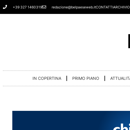
Vai
+39 327 1460319
redazione@belpaeseweb.it
CONTATTI
ARCHIVIO
al
contenuto
IN COPERTINA
PRIMO PIANO
ATTUALIT