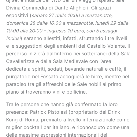
dj set e musica dal vivo per un viaggio ispirato alla
Divina Commedia di Dante Alighieri. Gli spazi
espositivi (
sabato 27 dalle 16:00 a mezzanotte,
domenica 28 dalle 16:00 a mezzanotte, lunedì 29 dalle
10:00 alle 20:00 – ingresso 10 euro, con 5 assaggi
inclusi
) saranno allestiti, infatti, sfruttando i tre livelli
e le suggestioni degli ambienti del Castello Volante. Il
percorso inizierà dall’inferno nei sotterranei della Sala
Cavallerizza e della Sala Medievale con l’area
dedicata a spiriti, sodati, bevande naturali e caffè, il
purgatorio nel Fossato accoglierà le birre, mentre nel
paradiso tra gli affreschi delle Sale nobili al primo
piano si troveranno vini e bollicine.
Tra le persone che hanno già confermato la loro
presenza: Patrick Pistolesi (proprietario del Drink
Kong di Roma, premiato a livello internazionale come
miglior cocktail bar italiano, e riconosciuto come una
delle massime espressioni internazionali del