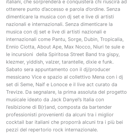
italiani, che sorprenderà e conquisterà chi riuscirà ad
ottenere punto d’accesso e parola d’ordine. Senza
dimenticare la musica con dj set e live di artisti
nazionali e internazionali. Senza dimenticare la
musica con dj set e live di artisti nazionali e
internazionali come Pantu, Sorge, Dubin, Tropicalia,
Ennio Ciotta, About Ape, Max Nocco, Niuri te sule e
le incursioni della Spiritosa Street Band tra gispy,
klezmer, yiddish, valzer, tarantelle, dixie e funk.
Sabato sera appuntamento con il dj/producer
messicano Vice e spazio al collettivo Mena con i dj
set di Seme, Naif e Lonoce e il live act curato da
Trevize. Da segnalare, la prima assoluta del progetto
musicale ideato da Jack Danyel’s Italia con
l’esibizione di B(r)and, composta da bartender
professionisti provenienti da alcuni tra i miglior
cocktail bar italiani che proporrà alcuni tra i più bei
pezzi del repertorio rock internazionale.