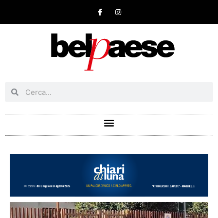
Vai
F
I
a
n
al
c
s
e
t
contenuto
b
a
o
g
o
r
k
a
-
m
f
Cerca
Cerca