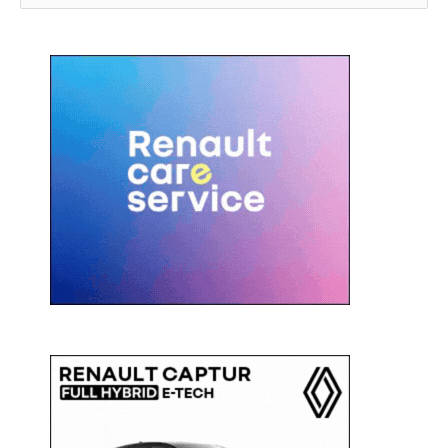
e
r
c
a
: