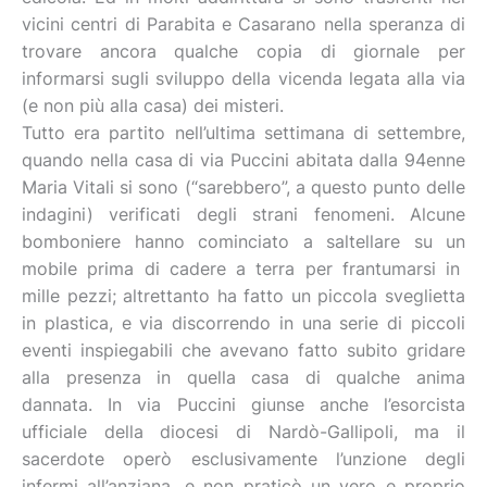
vicini centri di Parabita e Casarano nella speranza di
trovare ancora qualche copia di giornale per
informarsi sugli sviluppo della vicenda legata alla via
(e non più alla casa) dei misteri.
Tutto era partito nell’ultima settimana di settembre,
quando nella casa di via Puccini abitata dalla 94enne
Maria Vitali si sono (“sarebbero”, a questo punto delle
indagini) verificati degli strani fenomeni. Alcune
bomboniere hanno cominciato a saltellare su un
mobile prima di cadere a terra per frantumarsi in
mille pezzi; altrettanto ha fatto un piccola sveglietta
in plastica, e via discorrendo in una serie di piccoli
eventi inspiegabili che avevano fatto subito gridare
alla presenza in quella casa di qualche anima
dannata. In via Puccini giunse anche l’esorcista
ufficiale della diocesi di Nardò-Gallipoli, ma il
sacerdote operò esclusivamente l’unzione degli
infermi all’anziana, e non praticò un vero e proprio