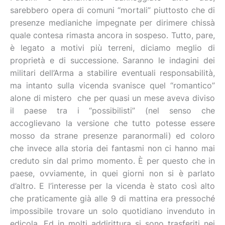
sarebbero opera di comuni “mortali” piuttosto che di
presenze medianiche impegnate per dirimere chissà
quale contesa rimasta ancora in sospeso. Tutto, pare,
è legato a motivi più terreni, diciamo meglio di
proprietà e di successione. Saranno le indagini dei
militari dell’Arma a stabilire eventuali responsabilità,
ma intanto sulla vicenda svanisce quel “romantico”
alone di mistero che per quasi un mese aveva diviso
il paese tra i “possibilisti” (nel senso che
accoglievano la versione che tutto potesse essere
mosso da strane presenze paranormali) ed coloro
che invece alla storia dei fantasmi non ci hanno mai
creduto sin dal primo momento. È per questo che in
paese, ovviamente, in quei giorni non si è parlato
d’altro. E l’interesse per la vicenda è stato così alto
che praticamente già alle 9 di mattina era pressoché
impossibile trovare un solo quotidiano invenduto in
edicola. Ed in molti addirittura si sono trasferiti nei