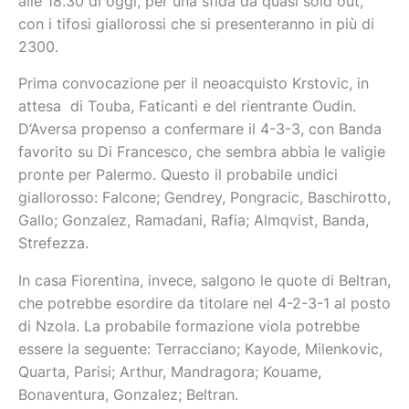
alle 18.30 di oggi, per una sfida da quasi sold out,
con i tifosi giallorossi che si presenteranno in più di
2300.
Prima convocazione per il neoacquisto Krstovic, in
attesa di Touba, Faticanti e del rientrante Oudin.
D’Aversa propenso a confermare il 4-3-3, con Banda
favorito su Di Francesco, che sembra abbia le valigie
pronte per Palermo. Questo il probabile undici
giallorosso: Falcone; Gendrey, Pongracic, Baschirotto,
Gallo; Gonzalez, Ramadani, Rafia; Almqvist, Banda,
Strefezza.
In casa Fiorentina, invece, salgono le quote di Beltran,
che potrebbe esordire da titolare nel 4-2-3-1 al posto
di Nzola. La probabile formazione viola potrebbe
essere la seguente: Terracciano; Kayode, Milenkovic,
Quarta, Parisi; Arthur, Mandragora; Kouame,
Bonaventura, Gonzalez; Beltran.