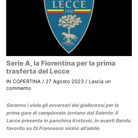
Serie A, la Fiorentina per la prima
trasferta del Lecce
IN COPERTINA
/
27 Agosto 2023
/
Lascia un
commento
Saranno i viola gli avversari dei giallorossi per la
prima gara di campionato lontano dal Salento. Il
Lecce presenta in panchina Krstovic, in avanti Banda
favorito su Di Francesco vicino all’addio