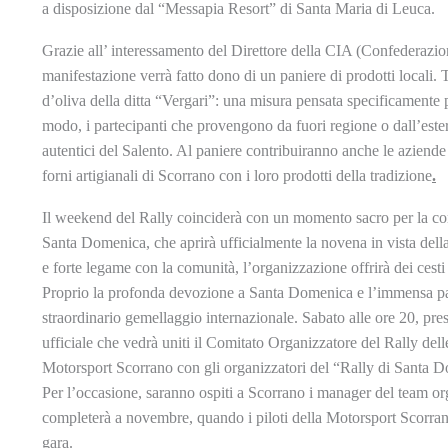
a disposizione dal “Messapia Resort” di Santa Maria di Leuca.
Grazie all’ interessamento del Direttore della CIA (Confederazione
manifestazione verrà fatto dono di un paniere di prodotti locali.
d’oliva della ditta “Vergari”: una misura pensata specificamente p
modo, i partecipanti che provengono da fuori regione o dall’ester
autentici del Salento. Al paniere contribuiranno anche le aziende
forni artigianali di Scorrano con i loro prodotti della tradizione
.
Il weekend del Rally coinciderà con un momento sacro per la comuni
Santa Domenica, che aprirà ufficialmente la novena in vista della
e forte legame con la comunità, l’organizzazione offrirà dei cesti 
Proprio la profonda devozione a Santa Domenica e l’immensa pas
straordinario gemellaggio internazionale. Sabato alle ore 20, pre
ufficiale che vedrà uniti il Comitato Organizzatore del Rally d
Motorsport Scorrano con gli organizzatori del “Rally di Santa 
Per l’occasione, saranno ospiti a Scorrano i manager del team org
completerà a novembre, quando i piloti della Motorsport Scorrano
gara.