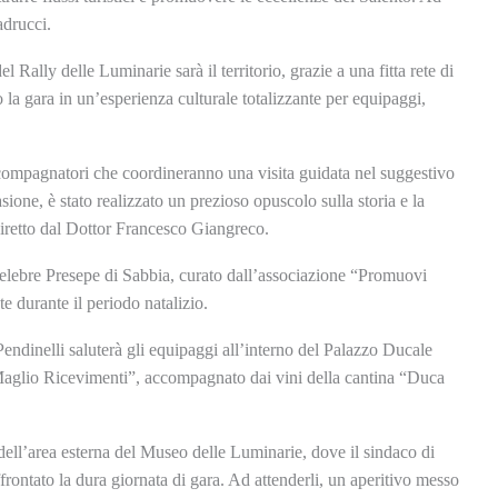
adrucci.
l Rally delle Luminarie sarà il territorio, grazie a una fitta rete di
 la gara in un’esperienza culturale totalizzante per equipaggi,
 accompagnatori che coordineranno una visita guidata nel suggestivo
sione, è stato realizzato un prezioso opuscolo sulla storia e la
diretto dal Dottor Francesco Giangreco.
l celebre Presepe di Sabbia, curato dall’associazione “Promuovi
te durante il periodo natalizio.
Pendinelli saluterà gli equipaggi all’interno del Palazzo Ducale
“Maglio Ricevimenti”, accompagnato dai vini della cantina “Duca
dell’area esterna del Museo delle Luminarie, dove il sindaco di
frontato la dura giornata di gara. Ad attenderli, un aperitivo messo