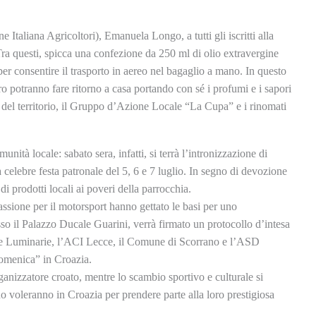
 Italiana Agricoltori), Emanuela Longo, a tutti gli iscritti alla
 Tra questi, spicca una confezione da 250 ml di olio extravergine
er consentire il trasporto in aereo nel bagaglio a mano. In questo
o potranno fare ritorno a casa portando con sé i profumi e i sapori
 del territorio, il Gruppo d’Azione Locale “La Cupa” e i rinomati
tà locale: sabato sera, infatti, si terrà l’intronizzazione di
 celebre festa patronale del 5, 6 e 7 luglio. In segno di devozione
di prodotti locali ai poveri della parrocchia.
sione per il motorsport hanno gettato le basi per uno
sso il Palazzo Ducale Guarini, verrà firmato un protocollo d’intesa
elle Luminarie, l’ACI Lecce, il Comune di Scorrano e l’ASD
Domenica” in Croazia.
anizzatore croato, mentre lo scambio sportivo e culturale si
 voleranno in Croazia per prendere parte alla loro prestigiosa