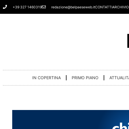
Vai
+39 327 1460319
redazione@belpaeseweb.it
CONTATTI
ARCHIVIO
al
contenuto
IN COPERTINA
PRIMO PIANO
ATTUALIT