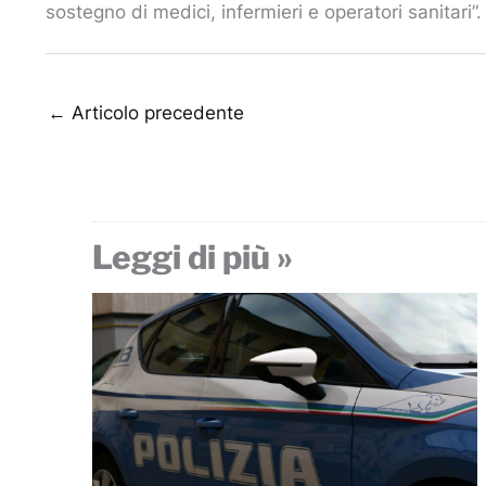
sostegno di medici, infermieri e operatori sanitari”.
←
Articolo precedente
Leggi di più »