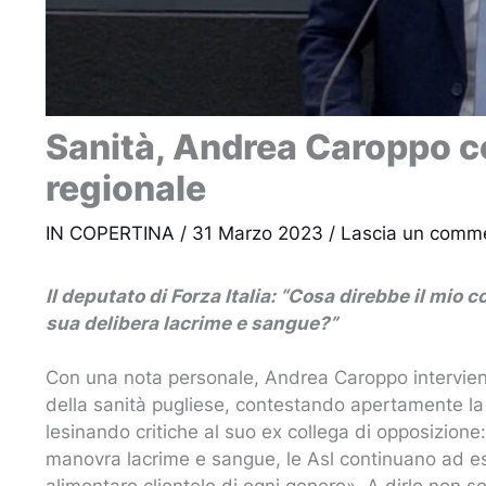
Sanità, Andrea Caroppo co
regionale
IN COPERTINA
/
31 Marzo 2023
/
Lascia un comm
Il deputato di Forza Italia: “Cosa direbbe il mio
sua delibera lacrime e sangue?”
Con una nota personale, Andrea Caroppo interviene
della sanità pugliese, contestando apertamente la 
lesinando critiche al suo ex collega di opposizione:
manovra lacrime e sangue, le Asl continuano ad esse
alimentare clientele di ogni genere». A dirlo non s