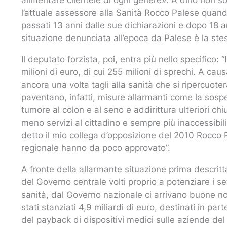
l’attuale assessore alla Sanità Rocco Palese quand
passati 13 anni dalle sue dichiarazioni e dopo 18 an
situazione denunciata all’epoca da Palese è la stes
Il deputato forzista, poi, entra più nello specifico: 
milioni di euro, di cui 255 milioni di sprechi. A cau
ancora una volta tagli alla sanità che si ripercuoter
paventano, infatti, misure allarmanti come la sospe
tumore al colon e al seno e addirittura ulteriori chi
meno servizi al cittadino e sempre più inaccessibil
detto il mio collega d’opposizione del 2010 Rocco P
regionale hanno da poco approvato”.
A fronte della allarmante situazione prima descri
del Governo centrale volti proprio a potenziare i se
sanità, dal Governo nazionale ci arrivano buone no
stati stanziati 4,9 miliardi di euro, destinati in pa
del payback di dispositivi medici sulle aziende del s