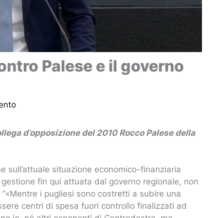
ntro Palese e il governo
ento
 collega d’opposizione del 2010 Rocco Palese della
 sull’attuale situazione economico-finanziaria
gestione fin qui attuata dal governo regionale, non
 “«Mentre i pugliesi sono costretti a subire una
re centri di spesa fuori controllo finalizzati ad
ono io, né altri esponenti di Centrodestra, ma