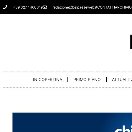
Vai
+39 327 1460319
redazione@belpaeseweb.it
CONTATTI
ARCHIVIO
al
contenuto
IN COPERTINA
PRIMO PIANO
ATTUALIT