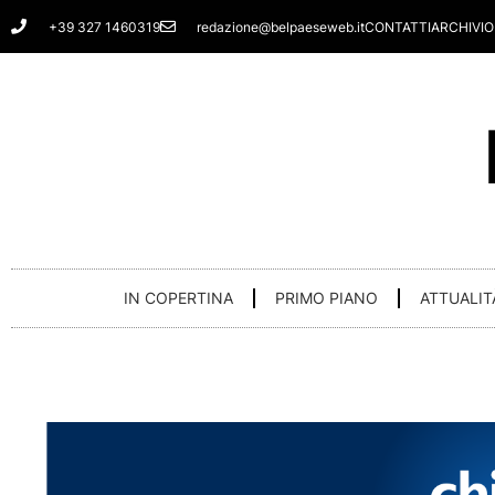
Vai
+39 327 1460319
redazione@belpaeseweb.it
CONTATTI
ARCHIVIO
al
contenuto
IN COPERTINA
PRIMO PIANO
ATTUALIT