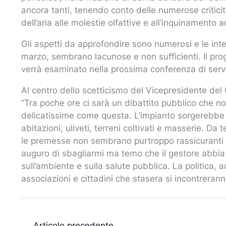
ancora tanti, tenendo conto delle numerose criticità
dell’aria alle molestie olfattive e all’inquinamento a
Gli aspetti da approfondire sono numerosi e le inte
marzo, sembrano lacunose e non sufficienti. Il pro
verrà esaminato nella prossima conferenza di servi
Al centro dello scetticismo del Vicepresidente del Co
“Tra poche ore ci sarà un dibattito pubblico che n
delicatissime come questa. L’impianto sorgerebbe in
abitazioni, uliveti, terreni coltivati e masserie. D
le premesse non sembrano purtroppo rassicuranti pe
auguro di sbagliarmi ma temo che il gestore abbia f
sull’ambiente e sulla salute pubblica. La politica, ad
associazioni e cittadini che stasera si incontreran
←
Articolo precedente