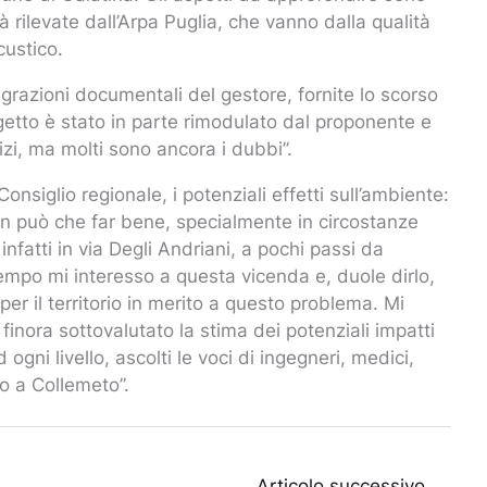
 rilevate dall’Arpa Puglia, che vanno dalla qualità
custico.
grazioni documentali del gestore, fornite lo scorso
getto è stato in parte rimodulato dal proponente e
zi, ma molti sono ancora i dubbi”.
nsiglio regionale, i potenziali effetti sull’ambiente:
on può che far bene, specialmente in circostanze
fatti in via Degli Andriani, a pochi passi da
a tempo mi interesso a questa vicenda e, duole dirlo,
r il territorio in merito a questo problema. Mi
inora sottovalutato la stima dei potenziali impatti
 ogni livello, ascolti le voci di ingegneri, medici,
no a Collemeto”.
Articolo successivo
→