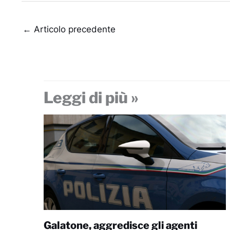
←
Articolo precedente
Leggi di più »
Galatone, aggredisce gli agenti