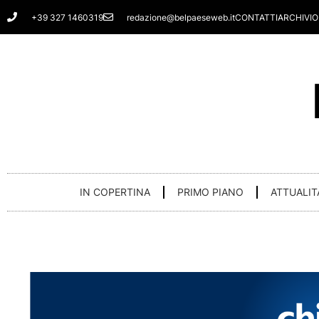
Vai
+39 327 1460319
redazione@belpaeseweb.it
CONTATTI
ARCHIVIO
al
contenuto
IN COPERTINA
PRIMO PIANO
ATTUALIT