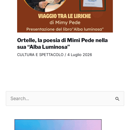
Ortelle, la poesia di Mimì Pede nella
sua “Alba Luminosa”
CULTURA E SPETTACOLO
/
4 Luglio 2026
C
e
r
c