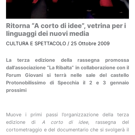
Ritorna “A corto di idee”, vetrina per i
linguaggi dei nuovi media
CULTURA E SPETTACOLO
/
25 Ottobre 2009
La terza edizione della rassegna promossa
dall’associazione “La Ribalta” in collaborazione con il
Forum Giovani si terrà nelle sale del castello
Protonobilissimo di Specchia il 2 e 3 gennaio
prossimi
Muove i primi passi l’organizzazione della terza
edizione di
A corto di idee
, rassegna del
cortometraggio e del documentario che si svolgerà il