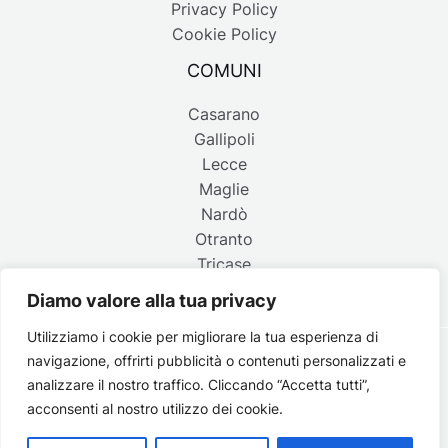
Privacy Policy
Cookie Policy
COMUNI
Casarano
Gallipoli
Lecce
Maglie
Nardò
Otranto
Tricase
Diamo valore alla tua privacy
Utilizziamo i cookie per migliorare la tua esperienza di
navigazione, offrirti pubblicità o contenuti personalizzati e
Copyright © 2026 Belpaese | Periodico d'informazione del
analizzare il nostro traffico. Cliccando “Accetta tutti”,
Salento - P.IVA 4637850753 - Testata registrata il 18 gennaio
acconsenti al nostro utilizzo dei cookie.
2002 al n. 778 del registro della Stampa del Tribunale di
Lecce | Credits:
Strategie digitali