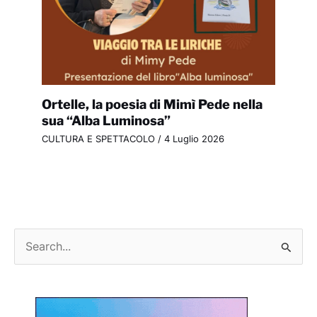
Ortelle, la poesia di Mimì Pede nella
sua “Alba Luminosa”
CULTURA E SPETTACOLO
/
4 Luglio 2026
C
e
r
c