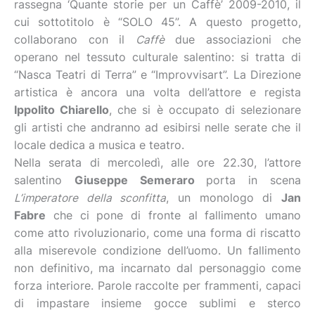
rassegna ‘Quante storie per un Caffè’ 2009-2010, il
cui sottotitolo è “SOLO 45”. A questo progetto,
collaborano con il
Caffè
due associazioni che
operano nel tessuto culturale salentino: si tratta di
“Nasca Teatri di Terra” e “Improvvisart”. La Direzione
artistica è ancora una volta dell’attore e regista
Ippolito Chiarello
, che si è occupato di selezionare
gli artisti che andranno ad esibirsi nelle serate che il
locale dedica a musica e teatro.
Nella serata di mercoledì, alle ore 22.30, l’attore
salentino
Giuseppe Semeraro
porta in scena
L’imperatore della sconfitta
, un monologo di
Jan
Fabre
che ci pone di fronte al fallimento umano
come atto rivoluzionario, come una forma di riscatto
alla miserevole condizione dell’uomo. Un fallimento
non definitivo, ma incarnato dal personaggio come
forza interiore. Parole raccolte per frammenti, capaci
di impastare insieme gocce sublimi e sterco