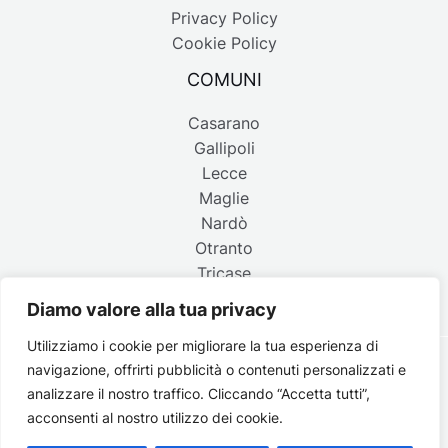
Privacy Policy
Cookie Policy
COMUNI
Casarano
Gallipoli
Lecce
Maglie
Nardò
Otranto
Tricase
Diamo valore alla tua privacy
Utilizziamo i cookie per migliorare la tua esperienza di
navigazione, offrirti pubblicità o contenuti personalizzati e
Copyright © 2026 Belpaese | Periodico d'informazione del
analizzare il nostro traffico. Cliccando “Accetta tutti”,
Salento - P.IVA 4637850753 - Testata registrata il 18 gennaio
acconsenti al nostro utilizzo dei cookie.
2002 al n. 778 del registro della Stampa del Tribunale di