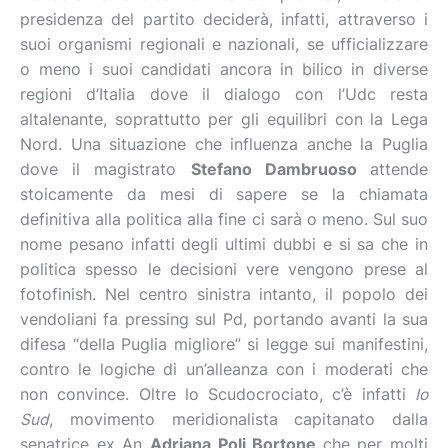
presidenza del partito deciderà, infatti, attraverso i
suoi organismi regionali e nazionali, se ufficializzare
o meno i suoi candidati ancora in bilico in diverse
regioni d’Italia dove il dialogo con l’Udc resta
altalenante, soprattutto per gli equilibri con la Lega
Nord. Una situazione che influenza anche la Puglia
dove il magistrato
Stefano Dambruoso
attende
stoicamente da mesi di sapere se la chiamata
definitiva alla politica alla fine ci sarà o meno. Sul suo
nome pesano infatti degli ultimi dubbi e si sa che in
politica spesso le decisioni vere vengono prese al
fotofinish. Nel centro sinistra intanto, il popolo dei
vendoliani fa pressing sul Pd, portando avanti la sua
difesa “della Puglia migliore” si legge sui manifestini,
contro le logiche di un’alleanza con i moderati che
non convince. Oltre lo Scudocrociato, c’è infatti
Io
Sud
, movimento meridionalista capitanato dalla
senatrice ex An
Adriana Poli Bortone
che per molti