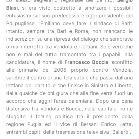
Lo stesso segretario regionale del partito,
Sergio
Blasi
, si era visto costretto a smorzare i possibili
entusiasmi sul suo predecessore oggi presidente del
Pd pugliese: “Emiliano deve fare il sindaco di Bari”.
Intanto, sempre tra Bari e Roma, non mancano le
indiscrezioni su una ripresa del dialogo che sembrava
ormai interrotto tra Vendola e i lettiani. Se è vero che
non è mai del tutto tramontato tra i papabili alla
candidatura, il nome di
Francesco Boccia
, sconfitto
alle primarie del 2005 proprio contro Vendola,
sarebbe il centro di una tela sottile che passa dall’aria
lettiana del partito e che finisce in Sinistra e Libertà,
dalla qualche c’è chi giura che alla fine verrà fuori un
accordo che aggiri l’area dalemiana. Dopo una cena
distensiva tra Vendola e Boccia, nella capitale, non è
sfuggito il feeling politico tra il presidente della
regione Puglia ed il vice di Bersani Enrico Letta,
entrambi ospiti della trasmissione televisiva “Ballarò”.