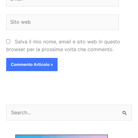
Sito
web
Salva il mio nome, email e sito web in questo
browser per la prossima volta che commento.
C
e
r