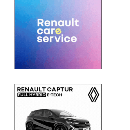
c
a
: