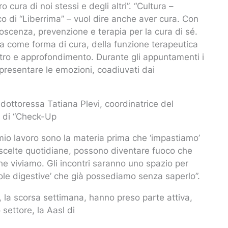
ra di noi stessi e degli altri”. “Cultura –
 di “Liberrima” – vuol dire anche aver cura. Con
noscenza, prevenzione e terapia per la cura di sé.
tura come forma di cura, della funzione terapeutica
ntro e approfondimento. Durante gli appuntamenti i
appresentare le emozioni, coadiuvati dai
a dottoressa Tatiana Plevi, coordinatrice del
e di “Check-Up
l mio lavoro sono la materia prima che ‘impastiamo’
o scelte quotidiane, possono diventare fuoco che
i che viviamo. Gli incontri saranno uno spazio per
illole digestive’ che già possediamo senza saperlo”.
 la scorsa settimana, hanno preso parte attiva,
settore, la Aasl di