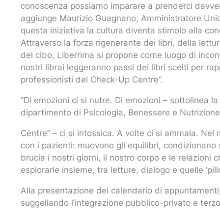
conoscenza possiamo imparare a prenderci davvero cu
aggiunge Maurizio Guagnano, Amministratore Unico
questa iniziativa la cultura diventa stimolo alla co
Attraverso la forza rigenerante dei libri, della let
del cibo, Liberrima si propone come luogo di inco
nostri librai leggeranno passi dei libri scelti per r
professionisti del Check-Up Centre”.
“Di emozioni ci si nutre. Di emozioni – sottolinea l
dipartimento di Psicologia, Benessere e Nutrizion
Centre” – ci si intossica. A volte ci si ammala. Ne
con i pazienti: muovono gli equilibri, condizionan
brucia i nostri giorni, il nostro corpo e le relazion
esplorarle insieme, tra letture, dialogo e quelle ‘p
Alla presentazione del calendario di appuntamenti,
suggellando l’integrazione pubblico-privato e terzo 