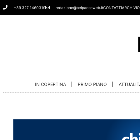
Vai
+39 327 1460319
redazione@belpaeseweb.it
CONTATTI
ARCHIVIO
al
contenuto
IN COPERTINA
PRIMO PIANO
ATTUALIT