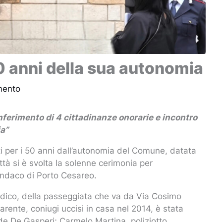
0 anni della sua autonomia
mento
nferimento di 4 cittadinanze onorarie e incontro
ia”
ti per i 50 anni dall’autonomia del Comune, datata
tà si è svolta la solenne cerimonia per
 sindaco di Porto Cesareo.
medico, della passeggiata che va da Via Cosimo
arente, coniugi uccisi in casa nel 2014, è stata
cide De Gasperi; Carmelo Martina, poliziotto