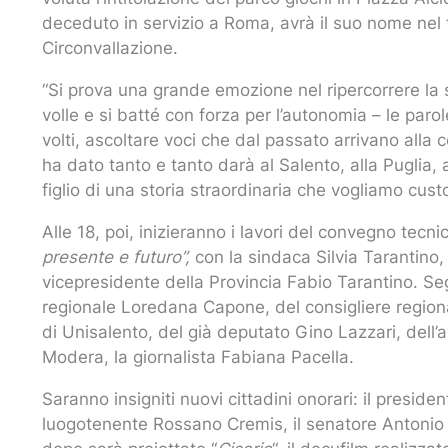
deceduto in servizio a Roma, avrà il suo nome nel tr
Circonvallazione.
“Si prova una grande emozione nel ripercorrere la s
volle e si batté con forza per l’autonomia – le paro
volti, ascoltare voci che dal passato arrivano alla
ha dato tanto e tanto darà al Salento, alla Puglia, al
figlio di una storia straordinaria che vogliamo cust
Alle 18, poi, inizieranno i lavori del convegno tecni
presente e futuro”,
con la sindaca Silvia Tarantino, 
vicepresidente della Provincia Fabio Tarantino. Seg
regionale Loredana Capone, del consigliere regiona
di Unisalento, del già deputato Gino Lazzari, dell’
Modera, la giornalista Fabiana Pacella.
Saranno insigniti nuovi cittadini onorari: il presid
luogotenente Rossano Cremis, il senatore Antonio 