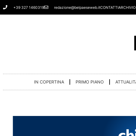
Vai
+39 327 1460319
redazione@belpaeseweb.it
CONTATTI
ARCHIVIO
al
contenuto
IN COPERTINA
PRIMO PIANO
ATTUALIT