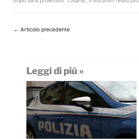
dopo sarà proiettato “
Cisaria
“, il docufilm realizz
←
Articolo precedente
Leggi di più »