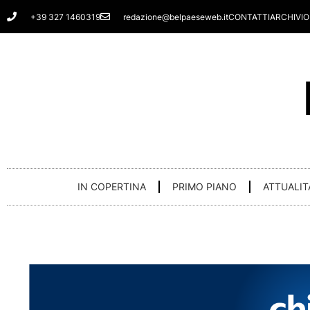
Vai
+39 327 1460319
redazione@belpaeseweb.it
CONTATTI
ARCHIVIO
al
contenuto
IN COPERTINA
PRIMO PIANO
ATTUALIT