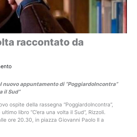
olta raccontato da
mento
 del nuovo appuntamento di “PoggiardoIncontra”
a il Sud”
nuovo ospite della rassegna “PoggiardoIncontra”,
ltimo libro “C’era una volta il Sud”, Rizzoli.
e ore 20.30, in piazza Giovanni Paolo II a