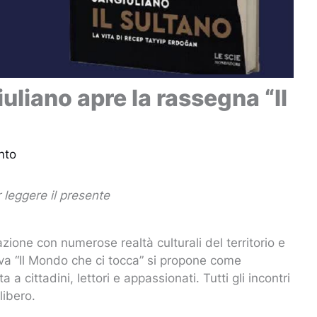
liano apre la rassegna “Il
nto
 leggere il presente
ione con numerose realtà culturali del territorio e
tiva “Il Mondo che ci tocca” si propone come
 cittadini, lettori e appassionati. Tutti gli incontri
libero.