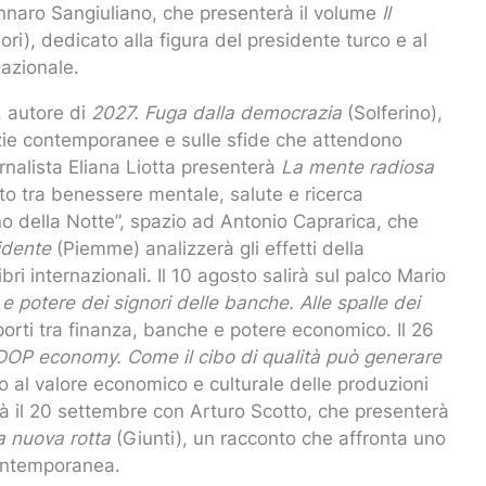
Gennaro Sangiuliano, che presenterà il volume
Il
i), dedicato alla figura del presidente turco e al
nazionale.
o, autore di
2027. Fuga dalla democrazia
(Solferino),
azie contemporanee e sulle sfide che attendono
iornalista Eliana Liotta presenterà
La mente radiosa
to tra benessere mentale, salute e ricerca
“Nino della Notte”, spazio ad Antonio Caprarica, che
idente
(Piemme) analizzerà gli effetti della
ri internazionali. Il 10 agosto salirà sul palco Mario
ti e potere dei signori delle banche. Alle spalle dei
porti tra finanza, banche e potere economico. Il 26
a DOP economy. Come il cibo di qualità può generare
o al valore economico e culturale delle produzioni
rà il 20 settembre con Arturo Scotto, che presenterà
na nuova rotta
(Giunti), un racconto che affronta uno
 contemporanea.