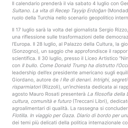
Il calendario prenderà il via sabato 4 luglio con 
Sultano. La vita di Recep Tayyip Erdoğan
(Mondador
ruolo della Turchia nello scenario geopolitico inter
Il 17 luglio sarà la volta del giornalista Sergio Rizz
una riflessione sulle trasformazioni delle democr
l’Europa. Il 28 luglio, al Palazzo della Cultura, la g
(Sonzogno), un saggio che approfondisce il rappor
scientifica. Il 30 luglio, presso il Liceo Artistico 
con
Il bullo. Come Donald Trump ha distrutto l’Occ
leadership dell’ex presidente americano sugli equilib
Giordano, autore de
I Re di denari. Intrighi, segre
risparmiatori
(Rizzoli), un’inchiesta dedicata ai rap
agosto Mauro Rosati presenterà
La filosofia dell
cultura, comunità e futuro
(Treccani Libri), dedicat
agroalimentari di qualità. La rassegna si conclude
Flotilla. In viaggio per Gaza. Diario di bordo per u
dei temi più delicati della politica internazionale