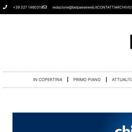
Vai
+39 327 1460319
redazione@belpaeseweb.it
CONTATTI
ARCHIVIO
al
contenuto
IN COPERTINA
PRIMO PIANO
ATTUALIT