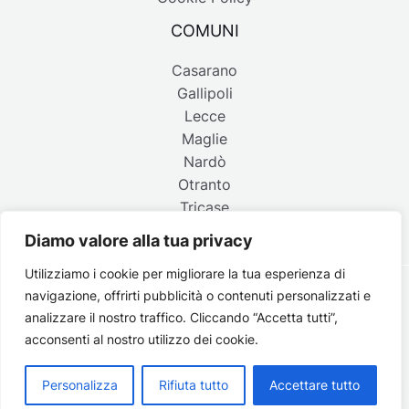
COMUNI
Casarano
Gallipoli
Lecce
Maglie
Nardò
Otranto
Tricase
Diamo valore alla tua privacy
Utilizziamo i cookie per migliorare la tua esperienza di
navigazione, offrirti pubblicità o contenuti personalizzati e
Copyright © 2026 Belpaese | Periodico d'informazione del
analizzare il nostro traffico. Cliccando “Accetta tutti”,
Salento - P.IVA 4637850753 - Testata registrata il 18 gennaio
acconsenti al nostro utilizzo dei cookie.
2002 al n. 778 del registro della Stampa del Tribunale di
Lecce | Credits:
Strategie digitali
Personalizza
Rifiuta tutto
Accettare tutto