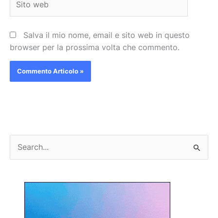
web
Salva il mio nome, email e sito web in questo
browser per la prossima volta che commento.
C
e
r
c
a