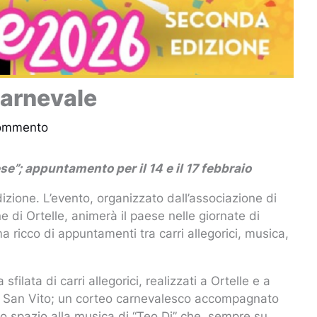
Carnevale
commento
se”; appuntamento per il 14 e il 17 febbraio
izione. L’evento, organizzato dall’associazione di
 di Ortelle, animerà il paese nelle giornate di
ricco di appuntamenti tra carri allegorici, musica,
ilata di carri allegorici, realizzati a Ortelle e a
go San Vito; un corteo carnevalesco accompagnato
ato spazio alla musica di “Teo Dj” che, sempre su