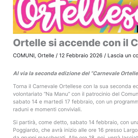
Ortelle si accende con il 
COMUNI
,
Ortelle
/
12 Febbraio 2026
/
Lascia un 
Al via la seconda edizione del “Carnevale Ortelle
Torna il Carnevale Ortellese con la sua seconda ed
volontariato “Na Manu” con il patrocinio del Comune
sabato 14 e martedì 17 febbraio, con un programma 
raduni e momenti conviviali.
Si partirà, come detto, sabato 14 febbraio, con una sf
Poggiardo, che avrà inizio alle ore 16 presso Lar
da gruppi mascherati. Alle ore 18, poi, verrà lasci