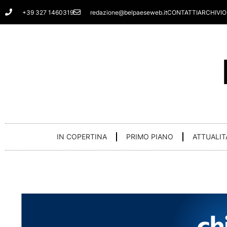
Vai
+39 327 1460319
redazione@belpaeseweb.it
CONTATTI
ARCHIVIO
al
contenuto
IN COPERTINA
PRIMO PIANO
ATTUALIT