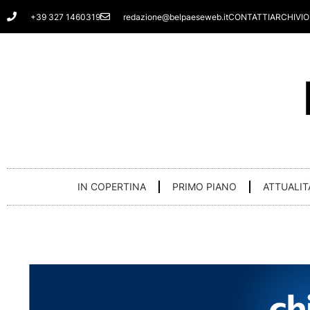
Vai
+39 327 1460319
redazione@belpaeseweb.it
CONTATTI
ARCHIVIO
al
contenuto
IN COPERTINA
PRIMO PIANO
ATTUALIT