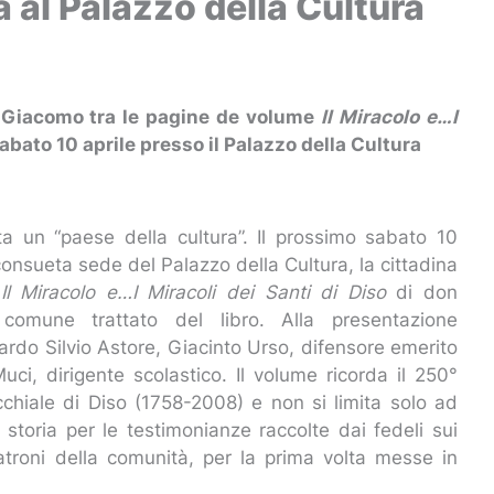
tà al Palazzo della Cultura
 e Giacomo tra le pagine de volume
Il Miracolo e…I
abato 10 aprile presso il Palazzo della Cultura
a un “paese della cultura”. Il prossimo sabato 10
 consueta sede del Palazzo della Cultura, la cittadina
e
Il Miracolo e…I Miracoli dei Santi di Diso
di don
comune trattato del libro. Alla presentazione
giardo Silvio Astore, Giacinto Urso, difensore emerito
uci, dirigente scolastico. Il volume ricorda il 250°
cchiale di Diso (1758-2008) e non si limita solo ad
 storia per le testimonianze raccolte dai fedeli sui
atroni della comunità, per la prima volta messe in