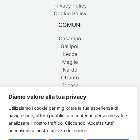
Privacy Policy
Cookie Policy
COMUNI
Casarano
Gallipoli
Lecce
Maglie
Nardò
Otranto
Tricase
Diamo valore alla tua privacy
Utilizziamo i cookie per migliorare la tua esperienza di
navigazione, offrirti pubblicità o contenuti personalizzati e
Copyright © 2026 Belpaese | Periodico d'informazione del
analizzare il nostro traffico. Cliccando “Accetta tutti”,
Salento - P.IVA 4637850753 - Testata registrata il 18 gennaio
acconsenti al nostro utilizzo dei cookie.
2002 al n. 778 del registro della Stampa del Tribunale di