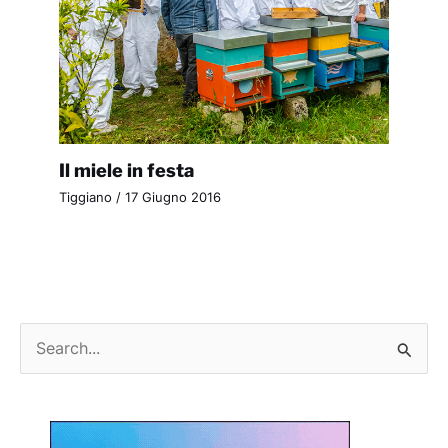
Il miele in festa
Tiggiano
/
17 Giugno 2016
C
e
r
c