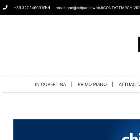
Vai
+39 327 1460319
redazione@belpaeseweb.it
CONTATTI
ARCHIVIO
al
contenuto
IN COPERTINA
PRIMO PIANO
ATTUALIT