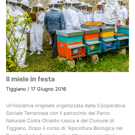
Il miele in festa
Tiggiano
/
17 Giugno 2016
Un’iniziativa originale organizzata dalla Cooperativa
Sociale Terrarossa con il patrocinio del Parco
Naturale Costa Otranto-Leuca e del Comune di
Tiggiano. Dopo il corso di “Apicoltura Biologica nel