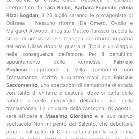
interpretate da
Lara Balbo
,
Barbara Esposito
e
Ania
Rizzi Bogdan
, il 23 luglio saranno le protagoniste di
Odissea – Nessuno ritorna. Da Omero, Ovidio e
Margaret Atwood, il regista Matteo Tarasco traccia la
storia di un’ossessione, l’epopea del ritorno in patria
dell’eroe Ulisse dopo la guerra di Troia è un viaggio
nelle conseguenze dell’amore. Per il penultimo
appuntamento della kermesse
Fabrizio
Pugliese
approderà a Villa Tamborino con
Transumanze, scritto a quattro mani con
Fabrizio
Saccomanno
, uno spettacolo di cantastorie di strada
con tanto di chitarra e bastone, dove si parla delle
fatiche e delle meraviglie dell’antico uso della
transumanza. La chiusura della rassegna, l’8 agosto,
sarà affidata a
Massimo Giordano
e al suo nuovo
spettacolo Non mi pento del Salento, che debutterà
proprio sul palco di Chiari di Luna per la sua prima