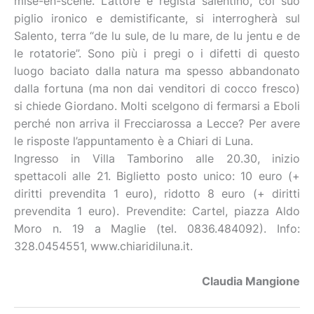
mise-en-scène. L’attore e regista salentino, col suo
piglio ironico e demistificante, si interrogherà sul
Salento, terra “de lu sule, de lu mare, de lu jentu e de
le rotatorie”. Sono più i pregi o i difetti di questo
luogo baciato dalla natura ma spesso abbandonato
dalla fortuna (ma non dai venditori di cocco fresco)
si chiede Giordano. Molti scelgono di fermarsi a Eboli
perché non arriva il Frecciarossa a Lecce? Per avere
le risposte l’appuntamento è a Chiari di Luna.
Ingresso in Villa Tamborino alle 20.30, inizio
spettacoli alle 21. Biglietto posto unico: 10 euro (+
diritti prevendita 1 euro), ridotto 8 euro (+ diritti
prevendita 1 euro). Prevendite: Cartel, piazza Aldo
Moro n. 19 a Maglie (tel. 0836.484092). Info:
328.0454551, www.chiaridiluna.it.
Claudia Mangione