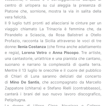
centro di un’opera su cui aleggia la presenza di
Platone che, sornione, mostra la via in salita della
vera felicità.
Il 9 luglio tutti pronti ad allacciarsi le cinture per un
viaggio chiamato La Trinacria è femmina che, da
Pirandello a Sciascia, da Rosa Balistreri a Otello
Profazio, racconta la Sicilia attraverso le voci di tre
donne:
Ilenia Costanza
(che firma anche adattamento
e regia),
Lorena Vetro
e
Anna Piscopo
. Tre artiste,
una cantastorie, un’attrice e una pianista che cantano,
suonano e narrano la complessità di quella terra.
Mentre il 13 luglio le orecchie e il cuore del pubblico
di Chiari di Luna saranno deliziati dal concerto
di
Mino De Santis
, che accompagnato da Marcello
Zappatore (chitarra) e Stefano Rielli (contrabbasso),
canterà i brani del suo nuovo lavoro discografico,
Petipitugna.
Le donne di Ulisse, Circe, Nausicaa e Calipso,