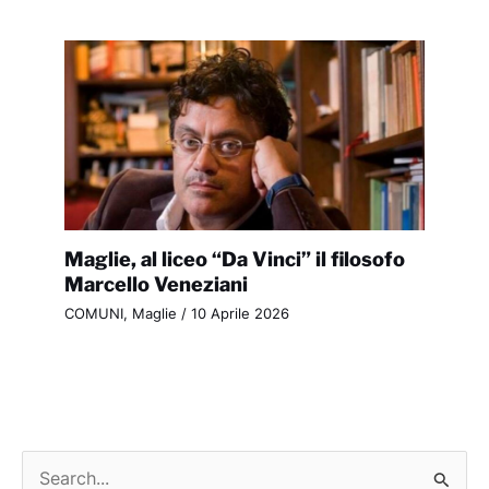
Maglie, al liceo “Da Vinci” il filosofo
Marcello Veneziani
COMUNI
,
Maglie
/
10 Aprile 2026
C