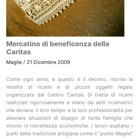
Mercatino di beneficenza della
Caritas
Maglie
/
21 Dicembre 2009
Come ogni anno, e questo è il decimo, ritorna la
mostra di ricami e di piccoli oggetti regalo
organizzata dal Centro Caritas. Si tratta di ricami
realizzati rigorosamente a mano da abili ricamatrici
che donano il loro tempo e la loro professionalità per
alleviare situazioni di disagio di tante famiglie che
vivono in ristrettezze economiche. I lavori esaltano i
punti della tradizione artigiana come il “punto Maglie”