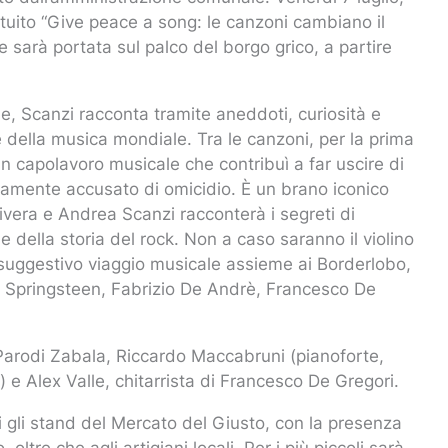
atuito “Give peace a song: le canzoni cambiano il
 sarà portata sul palco del borgo grico, a partire
le, Scanzi racconta tramite aneddoti, curiosità e
e della musica mondiale. Tra le canzoni, per la prima
n capolavoro musicale che contribuì a far uscire di
stamente accusato di omicidio. È un brano iconico
ivera e Andrea Scanzi racconterà i segreti di
e della storia del rock. Non a caso saranno il violino
o suggestivo viaggio musicale assieme ai Borderlobo,
e Springsteen, Fabrizio De Andrè, Francesco De
Parodi Zabala, Riccardo Maccabruni (pianoforte,
 e Alex Valle, chitarrista di Francesco De Gregori.
ti gli stand del Mercato del Giusto, con la presenza
, oltre che agli artigiani locali. Per i più piccoli sarà