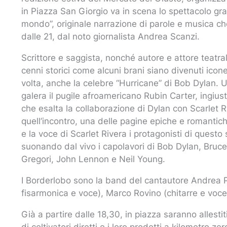
in Piazza San Giorgio va in scena lo spettacolo gr
mondo”, originale narrazione di parole e musica che
dalle 21, dal noto giornalista Andrea Scanzi.
Scrittore e saggista, nonché autore e attore teatra
cenni storici come alcuni brani siano divenuti icon
volta, anche la celebre “Hurricane” di Bob Dylan. U
galera il pugile afroamericano Rubin Carter, ingiu
che esalta la collaborazione di Dylan con Scarlet R
quell’incontro, una delle pagine epiche e romantich
e la voce di Scarlet Rivera i protagonisti di quest
suonando dal vivo i capolavori di Bob Dylan, Bruc
Gregori, John Lennon e Neil Young.
I Borderlobo sono la band del cantautore Andrea 
fisarmonica e voce), Marco Rovino (chitarre e voce)
Già a partire dalle 18,30, in piazza saranno allesti
di coltivatori diretti e i loro prodotti a kilometro zero