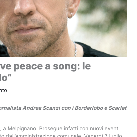
ve peace a song: le
do”
nto
iornalista Andrea Scanzi con i Borderlobo e Scarlet
i, a Melpignano. Prosegue infatti con nuovi eventi
to dall’amministrazione comunale. Venerdì 7 luglio,