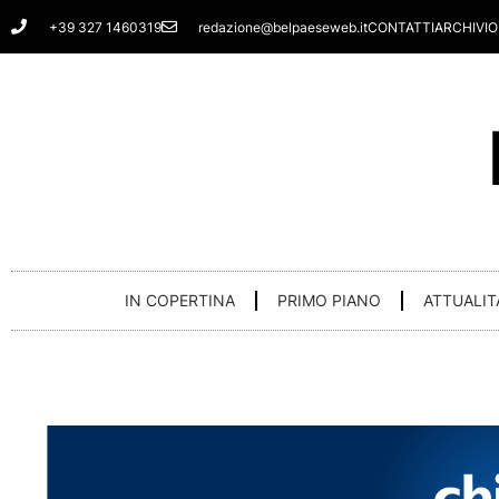
Vai
+39 327 1460319
redazione@belpaeseweb.it
CONTATTI
ARCHIVIO
al
contenuto
IN COPERTINA
PRIMO PIANO
ATTUALIT