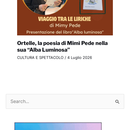
Ortelle, la poesia di Mimì Pede nella
sua “Alba Luminosa”
CULTURA E SPETTACOLO
/
4 Luglio 2026
C
e
r
c