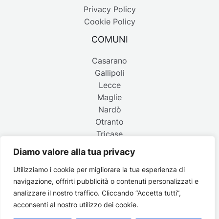
Privacy Policy
Cookie Policy
COMUNI
Casarano
Gallipoli
Lecce
Maglie
Nardò
Otranto
Tricase
Diamo valore alla tua privacy
Utilizziamo i cookie per migliorare la tua esperienza di
navigazione, offrirti pubblicità o contenuti personalizzati e
Copyright © 2026 Belpaese | Periodico d'informazione del
analizzare il nostro traffico. Cliccando “Accetta tutti”,
Salento - P.IVA 4637850753 - Testata registrata il 18 gennaio
acconsenti al nostro utilizzo dei cookie.
2002 al n. 778 del registro della Stampa del Tribunale di