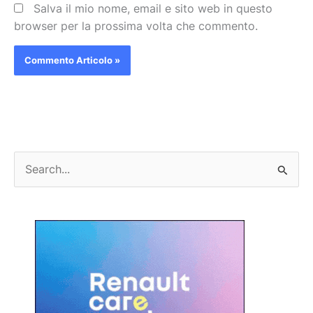
Salva il mio nome, email e sito web in questo
browser per la prossima volta che commento.
C
e
r
c
a
: