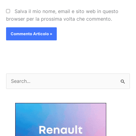
Salva il mio nome, email e sito web in questo
browser per la prossima volta che commento.
C
e
r
c
a
: