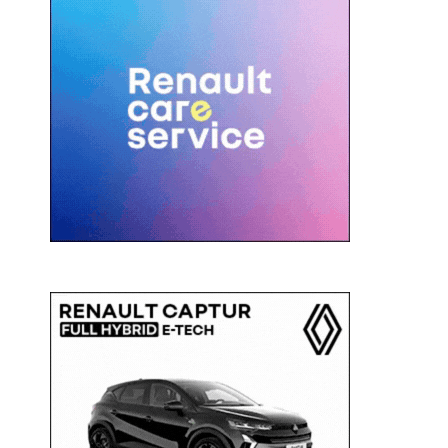
c
a
: