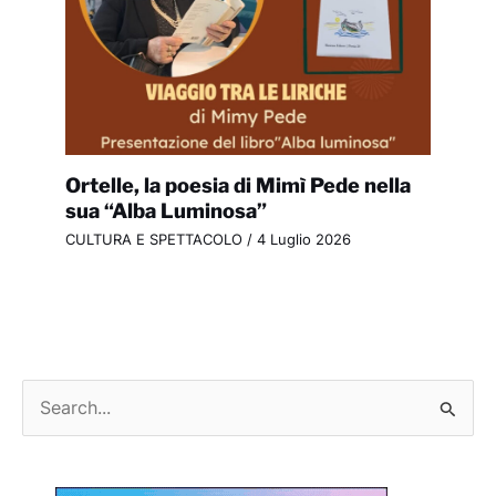
Ortelle, la poesia di Mimì Pede nella
sua “Alba Luminosa”
CULTURA E SPETTACOLO
/
4 Luglio 2026
C
e
r