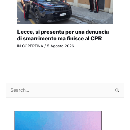
Lecce, si presenta per una denuncia
di smarrimento ma finisce al CPR
IN COPERTINA
/
5 Agosto 2026
C
e
r
c
a