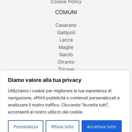
Cookie Policy
COMUNI
Casarano
Gallipoli
Lecce
Maglie
Nardò
Otranto
Tricase
Diamo valore alla tua privacy
Utilizziamo i cookie per migliorare la tua esperienza di
navigazione, offrirti pubblicità o contenuti personalizzati e
Copyright © 2026 Belpaese | Periodico d'informazione del
analizzare il nostro traffico. Cliccando “Accetta tutti”,
Salento - P.IVA 4637850753 - Testata registrata il 18 gennaio
acconsenti al nostro utilizzo dei cookie.
2002 al n. 778 del registro della Stampa del Tribunale di
Lecce | Credits:
Strategie digitali
Personalizza
Rifiuta tutto
Accettare tutto