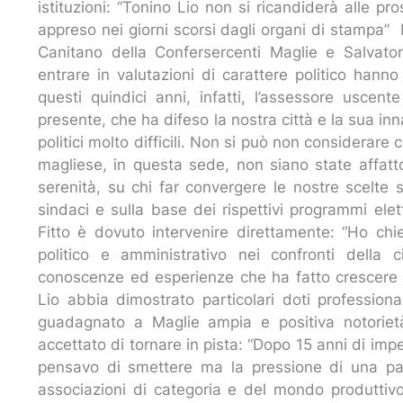
istituzioni: “Tonino Lio non si ricandiderà alle 
appreso nei giorni scorsi dagli organi di stampa
Canitano della Confersercenti Maglie e Salvato
entrare in valutazioni di carattere politico hann
questi quindici anni, infatti, l’assessore uscen
presente, che ha difeso la nostra città e la sua i
politici molto difficili. Non si può non considera
magliese, in questa sede, non siano state affatto
serenità, su chi far convergere le nostre scelte s
sindaci e sulla base dei rispettivi programmi eletto
Fitto è dovuto intervenire direttamente: “Ho ch
politico e amministrativo nei confronti della
conoscenze ed esperienze che ha fatto crescere la c
Lio abbia dimostrato particolari doti profession
guadagnato a Maglie ampia e positiva notorietà
accettato di tornare in pista: “Dopo 15 anni di im
pensavo di smettere ma la pressione di una par
associazioni di categoria e del mondo produttivo