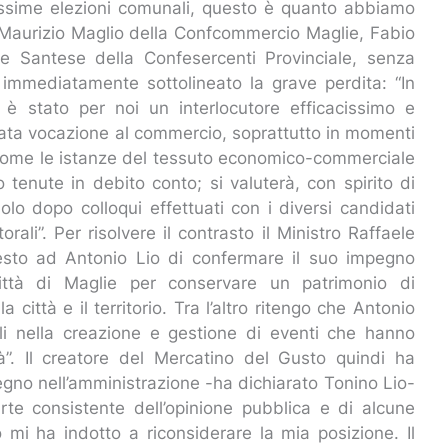
prossime elezioni comunali, questo è quanto abbiamo
” Maurizio Maglio della Confcommercio Maglie, Fabio
re Santese della Confesercenti Provinciale, senza
o immediatamente sottolineato la grave perdita: “In
te è stato per noi un interlocutore efficacissimo e
nnata vocazione al commercio, soprattutto in momenti
re come le istanze del tessuto economico-commerciale
 tenute in debito conto; si valuterà, con spirito di
olo dopo colloqui effettuati con i diversi candidati
rali”. Per risolvere il contrasto il Ministro Raffaele
iesto ad Antonio Lio di confermare il suo impegno
 città di Maglie per conservare un patrimonio di
ittà e il territorio. Tra l’altro ritengo che Antonio
ali nella creazione e gestione di eventi che hanno
”. Il creatore del Mercatino del Gusto quindi ha
pegno nell’amministrazione -ha dichiarato Tonino Lio-
te consistente dell’opinione pubblica e di alcune
 mi ha indotto a riconsiderare la mia posizione. Il