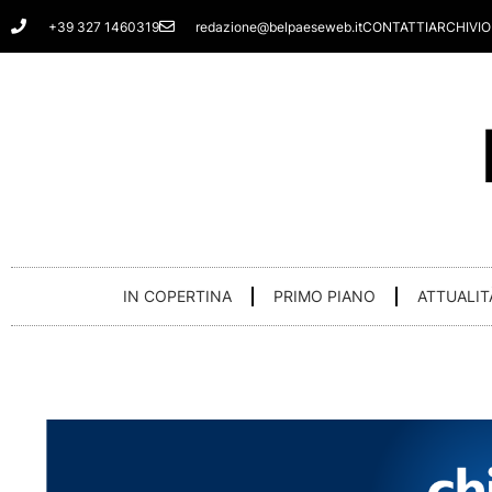
Vai
+39 327 1460319
redazione@belpaeseweb.it
CONTATTI
ARCHIVIO
al
contenuto
IN COPERTINA
PRIMO PIANO
ATTUALIT