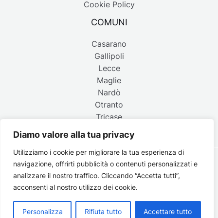
Cookie Policy
COMUNI
Casarano
Gallipoli
Lecce
Maglie
Nardò
Otranto
Tricase
Diamo valore alla tua privacy
Utilizziamo i cookie per migliorare la tua esperienza di
navigazione, offrirti pubblicità o contenuti personalizzati e
Copyright © 2026 Belpaese | Periodico d'informazione del
analizzare il nostro traffico. Cliccando “Accetta tutti”,
Salento - P.IVA 4637850753 - Testata registrata il 18 gennaio
acconsenti al nostro utilizzo dei cookie.
2002 al n. 778 del registro della Stampa del Tribunale di
Lecce | Credits:
Strategie digitali
Personalizza
Rifiuta tutto
Accettare tutto