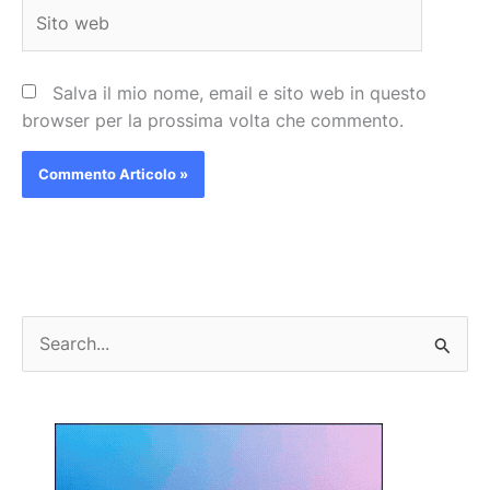
Sito
web
Salva il mio nome, email e sito web in questo
browser per la prossima volta che commento.
C
e
r
c
a