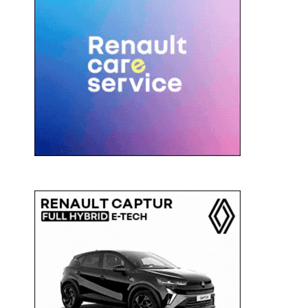
c
a
: