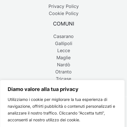
Privacy Policy
Cookie Policy
COMUNI
Casarano
Gallipoli
Lecce
Maglie
Nardò
Otranto
Tricase
Diamo valore alla tua privacy
Utilizziamo i cookie per migliorare la tua esperienza di
navigazione, offrirti pubblicità o contenuti personalizzati e
Copyright © 2026 Belpaese | Periodico d'informazione del
analizzare il nostro traffico. Cliccando “Accetta tutti”,
Salento - P.IVA 4637850753 - Testata registrata il 18 gennaio
acconsenti al nostro utilizzo dei cookie.
2002 al n. 778 del registro della Stampa del Tribunale di