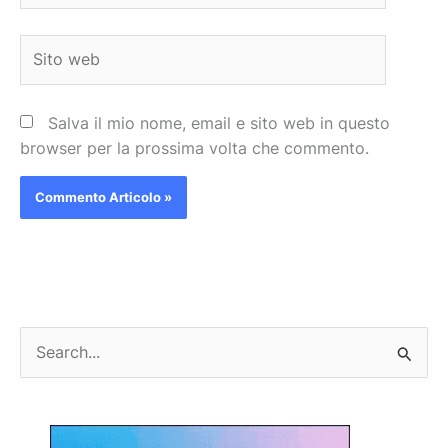
Sito
web
Salva il mio nome, email e sito web in questo
browser per la prossima volta che commento.
C
e
r