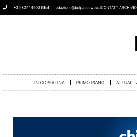
Vai
+39 327 1460319
redazione@belpaeseweb.it
CONTATTI
ARCHIVIO
al
contenuto
IN COPERTINA
PRIMO PIANO
ATTUALIT