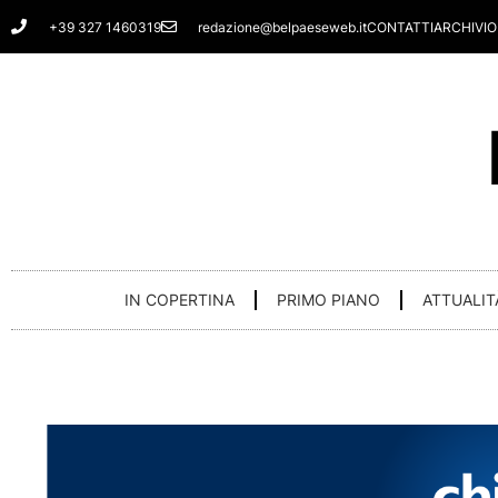
Vai
+39 327 1460319
redazione@belpaeseweb.it
CONTATTI
ARCHIVIO
al
contenuto
IN COPERTINA
PRIMO PIANO
ATTUALIT