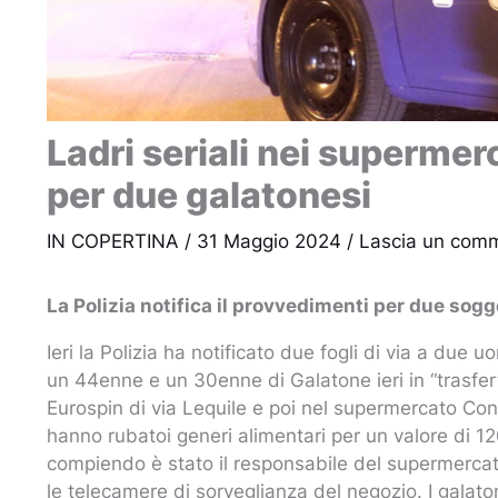
Ladri seriali nei supermerc
per due galatonesi
IN COPERTINA
/
31 Maggio 2024
/
Lascia un com
La Polizia notifica il provvedimenti per due sogg
Ieri la Polizia ha notificato due fogli di via a due u
un 44enne e un 30enne di Galatone ieri in “trasf
Eurospin di via Lequile e poi nel supermercato Cona
hanno rubatoi generi alimentari per un valore di 1
compiendo è stato il responsabile del supermercat
le telecamere di sorveglianza del negozio. I galato