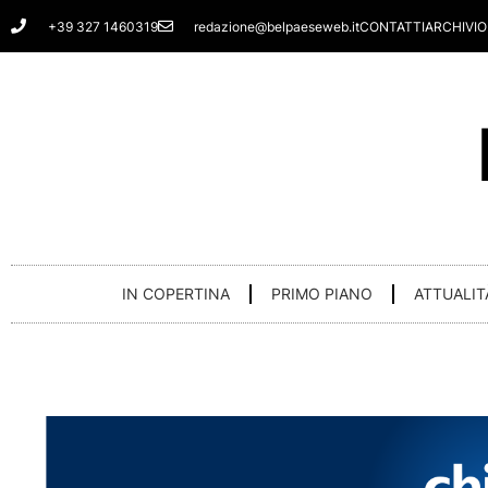
Vai
+39 327 1460319
redazione@belpaeseweb.it
CONTATTI
ARCHIVIO
al
contenuto
IN COPERTINA
PRIMO PIANO
ATTUALIT