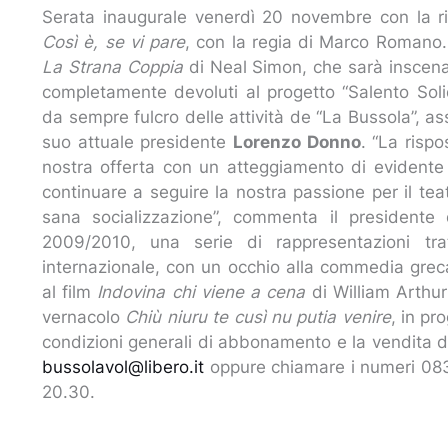
Serata inaugurale venerdì 20 novembre con la ri
Così è, se vi pare
, con la regia di Marco Romano.
La Strana Coppia
di Neal Simon, che sarà inscena
completamente devoluti al progetto “Salento Solid
da sempre fulcro delle attività de “La Bussola”, as
suo attuale presidente
Lorenzo Donno
. “La risp
nostra offerta con un atteggiamento di evidente
continuare a seguire la nostra passione per il tea
sana socializzazione”, commenta il presidente
2009/2010, una serie di rappresentazioni tra
internazionale, con un occhio alla commedia greca
al film
Indovina chi viene a cena
di William Arthur
vernacolo
Chiù niuru te cusì nu putia venire
, in pr
condizioni generali di abbonamento e la vendita dei
bussolavol@libero.it
oppure chiamare i numeri 0836
20.30.