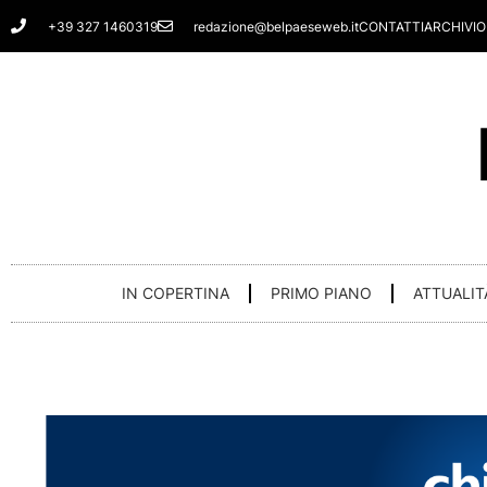
Vai
+39 327 1460319
redazione@belpaeseweb.it
CONTATTI
ARCHIVIO
al
contenuto
IN COPERTINA
PRIMO PIANO
ATTUALIT