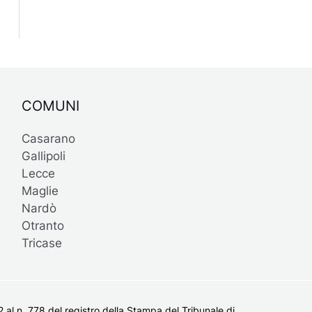
COMUNI
Casarano
Gallipoli
Lecce
Maglie
Nardò
Otranto
Tricase
al n. 778 del registro della Stampa del Tribunale di