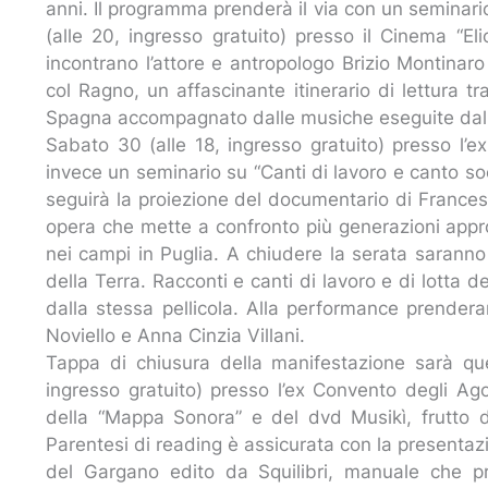
anni. Il programma prenderà il via con un seminario
(alle 20, ingresso gratuito) presso il Cinema “E
incontrano l’attore e antropologo Brizio Montinaro
col Ragno, un affascinante itinerario di lettura tr
Spagna accompagnato dalle musiche eseguite dal 
Sabato 30 (alle 18, ingresso gratuito) presso l’e
invece un seminario su “Canti di lavoro e canto soc
seguirà la proiezione del documentario di Frances
opera che mette a confronto più generazioni appr
nei campi in Puglia. A chiudere la serata saran
della Terra. Racconti e canti di lavoro e di lotta d
dalla stessa pellicola. Alla performance prender
Noviello e Anna Cinzia Villani.
Tappa di chiusura della manifestazione sarà qu
ingresso gratuito) presso l’ex Convento degli Ag
della “Mappa Sonora” e del dvd Musikì, frutto de
Parentesi di reading è assicurata con la presentazi
del Gargano edito da Squilibri, manuale che pro