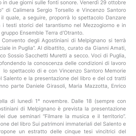
 in due giorni sulle fonti sonore. Venerdì 29 ottobre
lio” di Calimera Sergio Torsello e Vincenzo Santoro
 il quale, a seguire, proporrà lo spettacolo Danzare
a i testi storici del tarantismo nel Mezzogiorno e in
gruppo Ensemble Terra d’Otranto.
x Convento degli Agostiniani di Melpignano si terrà
iale in Puglia”. Al dibattito, curato da Gianni Amati,
co Sossio Sacchetti Muretti a secco. Voci di Puglia,
ofondendo la conoscenza delle condizioni di lavoro
no lo spettacolo di e con Vincenzo Santoro Memorie
el Salento e la presentazione del libro e del cd tratti
anno parte Daniele Girasoli, Maria Mazzotta, Enrico
ella di lunedì 1° novembre. Dalle 18 (sempre con
ostiniani di Melpignano è prevista la presentazione
i due seminari “Filmare la musica e il territorio”.
one del libro Sui patrimoni immateriali del Salento e
pone un estratto delle cinque tesi vincitrici del