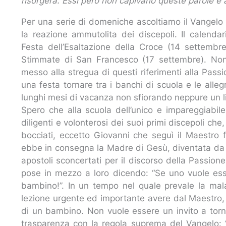
risorgerà. Essi però non capivano queste parole e a
Per una serie di domeniche ascoltiamo il Vangelo di
la reazione ammutolita dei discepoli. Il calend
Festa dell’Esaltazione della Croce (14 settembr
Stimmate di San Francesco (17 settembre). Non vo
messo alla stregua di questi riferimenti alla Pass
una festa tornare tra i banchi di scuola e le alle
lunghi mesi di vacanza non sfiorando neppure un l
Spero che alla scuola dell’unico e impareggiabi
diligenti e volonterosi dei suoi primi discepoli che
bocciati, eccetto Giovanni che seguì il Maestro f
ebbe in consegna la Madre di Gesù, diventata da a
apostoli sconcertati per il discorso della Passio
pose in mezzo a loro dicendo: “Se uno vuole esser
bambino!”. In un tempo nel quale prevale la mala
lezione urgente ed importante avere dal Maestro,
di un bambino. Non vuole essere un invito a torna
trasparenza con la regola suprema del Vangelo: 