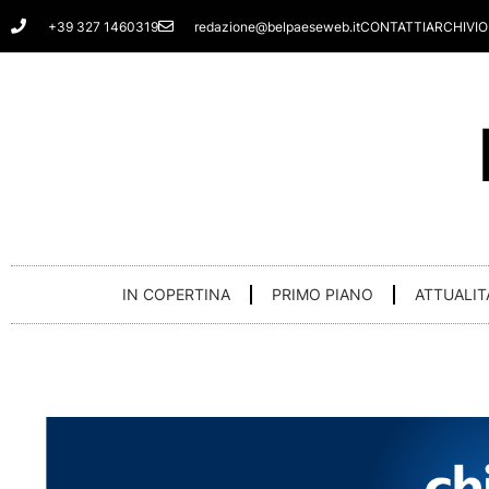
Vai
+39 327 1460319
redazione@belpaeseweb.it
CONTATTI
ARCHIVIO
al
contenuto
IN COPERTINA
PRIMO PIANO
ATTUALIT