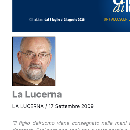
La Lucerna
LA LUCERNA
/
17 Settembre 2009
“Il figlio dell’uomo viene consegnato nelle mani