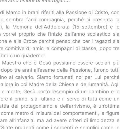
vevano timore di interrogarlo”.
 Marco in brani riferiti alla Passione di Cristo, con
ario sembra farci compagnia, perché ci presenta la
e), la Memoria dell’Addolorata (15 settembre) e le
rrei proprio che l’inizio dell’anno scolastico sia
ione e alla Croce perché penso che per i ragazzi sia
gre comitive di amici e compagni di classe, dopo tre
ibro o un quaderno!
le Maestro che è Gesù possiamo essere scolari più
, dopo tre anni all’esame della Passione, furono tutti
ino al calvario. Siamo fortunati noi per Lui perché
llora in poi Madre della Chiesa e dell’umanità. Agli
ne e morte, Gesù portò l’esempio di un bambino e lo
e il primo, sia l’ultimo e il servo di tutti come un
ttia del protagonismo e dell’arrivismo, è un’ottima
 come metro di misura dei comportamenti, la figura
re all’infanzia, ma ad avere criteri di limpidezza e
“Siate prudenti come i serpenti e semplici come le