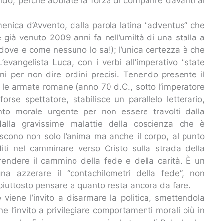
ndo, perché abbiate la forza di comparire davanti al
menica d’Avvento, dalla parola latina “adventus” che
 è già venuto 2009 anni fa nell’umiltà di una stalla a
 dove e come nessuno lo sa!); l’unica certezza è che
’evangelista Luca, con i verbi all’imperativo “state
oni per non dire ordini precisi. Tenendo presente il
to le armate romane (anno 70 d.C., sotto l’imperatore
rse spettatore, stabilisce un parallelo letterario,
nto morale urgente per non essere travolti dalla
 dalla gravissime malattie della coscienza che è
ntiscono non solo l’anima ma anche il corpo, al punto
diti nel camminare verso Cristo sulla strada della
iprendere il cammino della fede e della carità. È un
na azzerare il “contachilometri della fede”, non
 piuttosto pensare a quanto resta ancora da fare.
e viene l’invito a disarmare la politica, smettendola
iene l’invito a privilegiare comportamenti morali più in