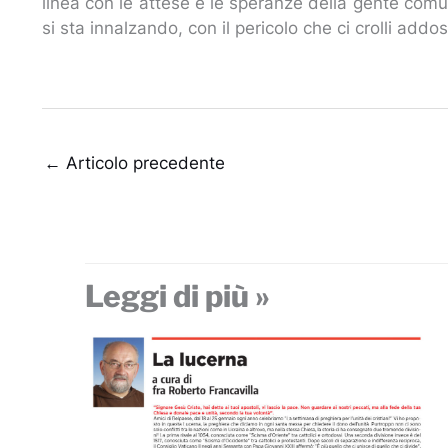
linea con le attese e le speranze della gente comu
si sta innalzando, con il pericolo che ci crolli add
←
Articolo precedente
Leggi di più »