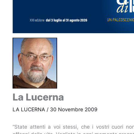
La Lucerna
LA LUCERNA
/
30 Novembre 2009
“State attenti a voi stessi, che i vostri cuori n