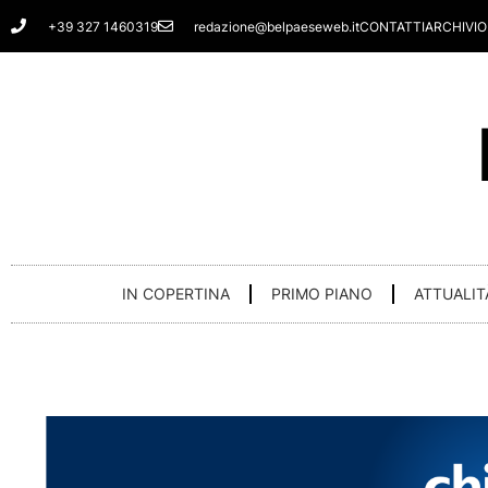
Vai
+39 327 1460319
redazione@belpaeseweb.it
CONTATTI
ARCHIVIO
al
contenuto
IN COPERTINA
PRIMO PIANO
ATTUALIT