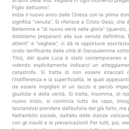
affanni della vita. Vegliate in ogni momento prega
Figlio dell’uomo”.
Inizia il nuovo anno della Chiesa con la prima do
significa “venuta”. Si riferisce a Cristo Gesù, che
Betlemme e “di nuovo verrà nella gloria” (quando,
dobbiamo prepararci alla sua venuta definitiva. L
attenti” e “vegliate”, ci dà le opportune esortazi
crollo terrificante della città di Gerusalemme sot
Tito), del quale Luca è stato contemporaneo e fo
volendo esplicitamente indicarci un atteggiame
catastrofe. Si tratta di non essere intaccati
l’indifferenza e la superficialità, le quali appesa
da essere impigliati in un laccio e perciò impe
giustizia e della verità. Si tratta, insomma, di r
nuovo inizio, si comincia tutto da capo, bisog
lasciandosi prendere dall’euforia del già fatto, ma
Nell’ambito sociale, dall’alto delle stanze vatican
con gli insulti e le prevaricazioni! Per tutti, poi, v