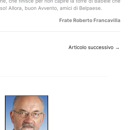
ne, che finisce per non capire la torre di Babele che
osso! Allora, buon Avvento, amici di Belpaese.
Frate Roberto Francavilla
Articolo successivo
→