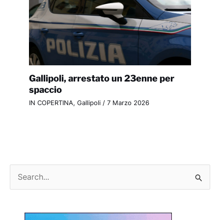
Gallipoli, arrestato un 23enne per
spaccio
IN COPERTINA
,
Gallipoli
/
7 Marzo 2026
C
e
r