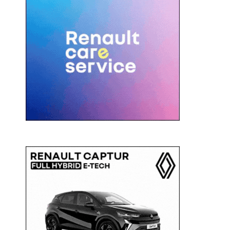
c
a
: