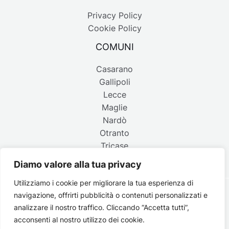
Privacy Policy
Cookie Policy
COMUNI
Casarano
Gallipoli
Lecce
Maglie
Nardò
Otranto
Tricase
Diamo valore alla tua privacy
Utilizziamo i cookie per migliorare la tua esperienza di
navigazione, offrirti pubblicità o contenuti personalizzati e
Copyright © 2026 Belpaese | Periodico d'informazione del
analizzare il nostro traffico. Cliccando “Accetta tutti”,
Salento - P.IVA 4637850753 - Testata registrata il 18 gennaio
acconsenti al nostro utilizzo dei cookie.
2002 al n. 778 del registro della Stampa del Tribunale di