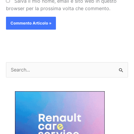
Salva il mio nome, email e sito web in questo
browser per la prossima volta che commento.
C
e
r
c
a
: