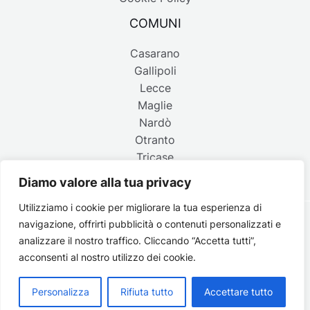
COMUNI
Casarano
Gallipoli
Lecce
Maglie
Nardò
Otranto
Tricase
Diamo valore alla tua privacy
Utilizziamo i cookie per migliorare la tua esperienza di
navigazione, offrirti pubblicità o contenuti personalizzati e
Copyright © 2026 Belpaese | Periodico d'informazione del
analizzare il nostro traffico. Cliccando “Accetta tutti”,
Salento - P.IVA 4637850753 - Testata registrata il 18 gennaio
acconsenti al nostro utilizzo dei cookie.
2002 al n. 778 del registro della Stampa del Tribunale di
Lecce | Credits:
Strategie digitali
Personalizza
Rifiuta tutto
Accettare tutto