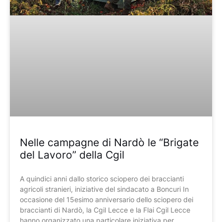
Nelle campagne di Nardò le “Brigate
del Lavoro” della Cgil
A quindici anni dallo storico sciopero dei braccianti
agricoli stranieri, iniziative del sindacato a Boncuri In
occasione del 15esimo anniversario dello sciopero dei
braccianti di Nardò, la Cgil Lecce e la Flai Cgil Lecce
hanno organizzato una particolare iniziativa per