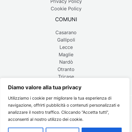
Privacy Policy
Cookie Policy
COMUNI
Casarano
Gallipoli
Lecce
Maglie
Nardò
Otranto
Tricase
Diamo valore alla tua privacy
Utilizziamo i cookie per migliorare la tua esperienza di
navigazione, offrirti pubblicità o contenuti personalizzati e
Copyright © 2026 Belpaese | Periodico d'informazione del
analizzare il nostro traffico. Cliccando “Accetta tutti”,
Salento - P.IVA 4637850753 - Testata registrata il 18 gennaio
acconsenti al nostro utilizzo dei cookie.
2002 al n. 778 del registro della Stampa del Tribunale di
Lecce | Credits:
Strategie digitali