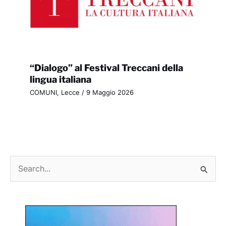
“Dialogo” al Festival Treccani della
lingua italiana
COMUNI
,
Lecce
/
9 Maggio 2026
C
e
r
c