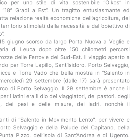
ico per uno stile di vita sostenibile “Oikos” in
 “18° Gradi a Est”. Un tragitto entusiasmante ed
ta relazione realtà economiche dell’agricoltura, del
erritorio stimolati dalla necessità e dall’obiettivo di
o”.
 il 15 giugno scorso da largo Porta Nuova a Veglie e
aria di Leuca dopo oltre 150 chilometri percorsi
rozze delle Ferrovie del Sud-Est. Il viaggio aperto a
ndo per Torre Lapillo, Sant’Isidoro, Porto Selvaggio,
esicce e Torre Vado che bella mostra in “Salento in
mercoledì 29 settembre (dalle 17) sarà presentato
rco di Porto Selvaggio. Il 29 settembre è anche il
r i latini era il dio dei viaggiatori, dei pastori, degli
tica, dei pesi e delle misure, dei ladri, nonchè il
anti di “Salento in Movimento Lento”, per vivere e
Porto Selvaggio e della Palude del Capitano, della
 Punta Pizzo, dell’Isola di Sant’Andrea e di Ugento.