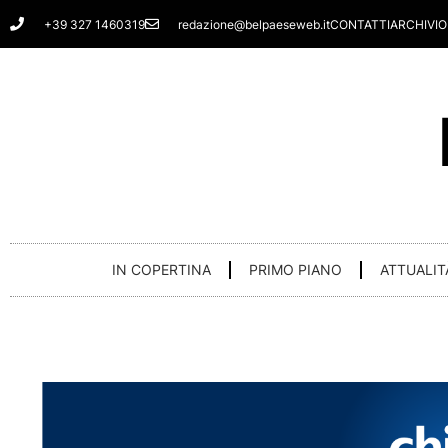
Vai
+39 327 1460319
redazione@belpaeseweb.it
CONTATTI
ARCHIVIO
al
contenuto
IN COPERTINA
PRIMO PIANO
ATTUALIT