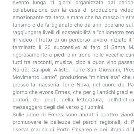
evento lunga 11 giorni organizzata dal period
collaborazione con la casa di produzione video
emozionante tra terra e mare che ha messo in stret
turismo e dell’artigianato che da anni operano sul t
raggiungere livelli di sostenibilità a “chilometro zer
In video il frutto di un percorso-lavoro iniziato
terminato il 25 successivo al faro di Santa M
rigorosamente a piedi o in treno nelle vecchie car
tutti tra racconti, musica, cibo e buon vino passa
Nardò, Gallipoli, Alliste, Torre San Giovanni, Pr
Movimento Lento”, produzione “minimalista” che 
presso la masseria Torre Nova, nel cuore del Pa
giorno che evoca Ermes, che per gli antichi greci e pe
oratori, dei poeti, della letteratura, dell’atle
messaggero degli dei verso gli uomini.
Sulle orme di Ermes sono andati i quattro viand
promuovere le bellezze dei parchi regionali, di 
riserva marina di Porto Cesareo e dei litorali di