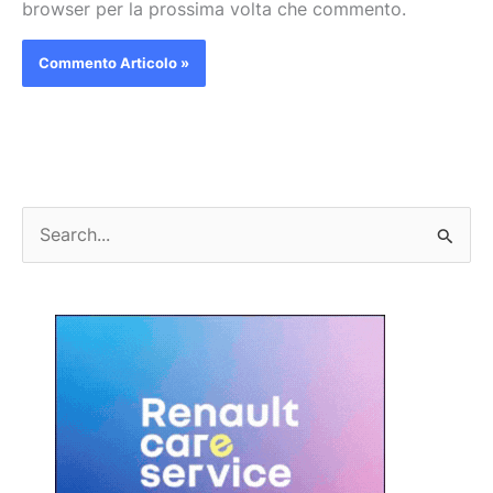
browser per la prossima volta che commento.
C
e
r
c
a
: