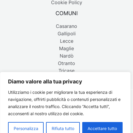
Cookie Policy
COMUNI
Casarano
Gallipoli
Lecce
Maglie
Nardò
Otranto
Tricase
Diamo valore alla tua privacy
Utilizziamo i cookie per migliorare la tua esperienza di
navigazione, offrirti pubblicità o contenuti personalizzati e
Copyright © 2026 Belpaese | Periodico d'informazione del
analizzare il nostro traffico. Cliccando “Accetta tutti”,
Salento - P.IVA 4637850753 - Testata registrata il 18 gennaio
acconsenti al nostro utilizzo dei cookie.
2002 al n. 778 del registro della Stampa del Tribunale di
Lecce | Credits:
Strategie digitali
Personalizza
Rifiuta tutto
Accettare tutto