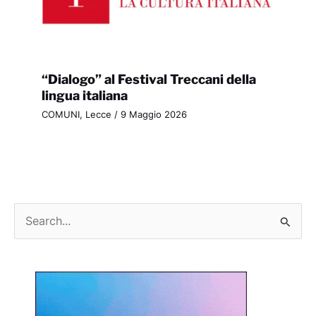
“Dialogo” al Festival Treccani della
lingua italiana
COMUNI
,
Lecce
/
9 Maggio 2026
C
e
r
c
a