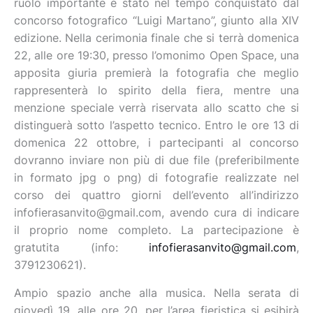
ruolo importante è stato nel tempo conquistato dal
concorso fotografico “Luigi Martano”, giunto alla XIV
edizione. Nella cerimonia finale che si terrà domenica
22, alle ore 19:30, presso l’omonimo Open Space, una
apposita giuria premierà la fotografia che meglio
rappresenterà lo spirito della fiera, mentre una
menzione speciale verrà riservata allo scatto che si
distinguerà sotto l’aspetto tecnico. Entro le ore 13 di
domenica 22 ottobre, i partecipanti al concorso
dovranno inviare non più di due file (preferibilmente
in formato jpg o png) di fotografie realizzate nel
corso dei quattro giorni dell’evento all’indirizzo
infofierasanvito@gmail.com, avendo cura di indicare
il proprio nome completo. La partecipazione è
gratutita (info:
infofierasanvito@gmail.com
,
3791230621).
Ampio spazio anche alla musica. Nella serata di
giovedì 19, alle ore 20, per l’area fieristica si esibirà